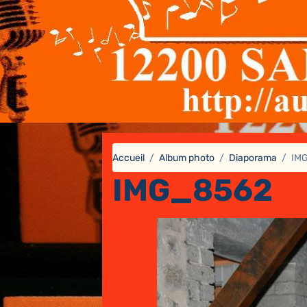
Accueil
Album photo
Diaporama
IM
IMG_8562