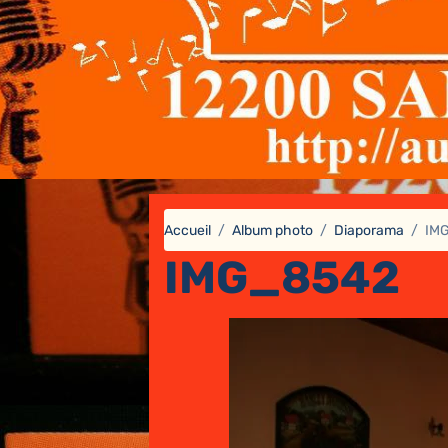
Accueil
Album photo
Diaporama
IM
IMG_8542