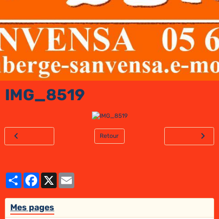
IMG_8519
Retour
Partager
Facebook
X
Email
Mes pages