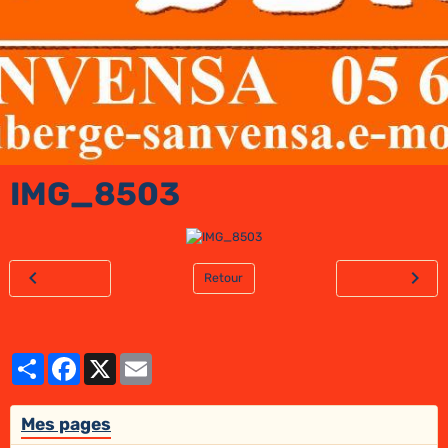
IMG_8503
Retour
Partager
Facebook
X
Email
Mes pages