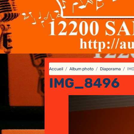
Accueil
Album photo
Diaporama
IM
IMG_8496