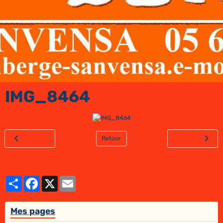
IMG_8464
Retour
Partager
Facebook
X
Email
Mes pages