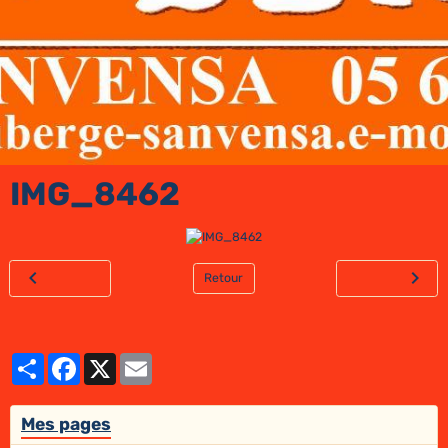
IMG_8462
Retour
Partager
Facebook
X
Email
Mes pages