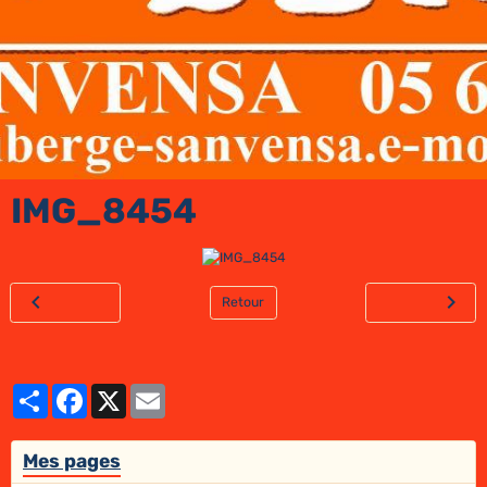
IMG_8454
Retour
Partager
Facebook
X
Email
Mes pages