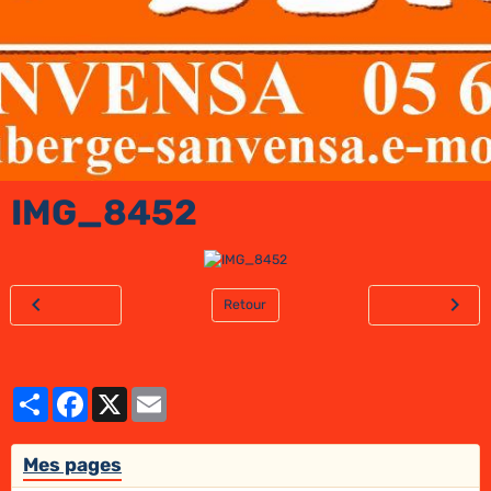
IMG_8452
Retour
Partager
Facebook
X
Email
Mes pages