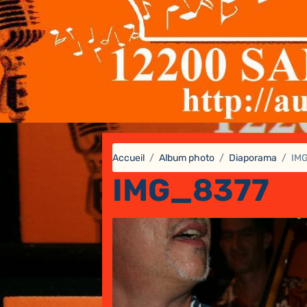
Accueil
Album photo
Diaporama
IM
IMG_8377