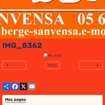
IMG_8362
Retour
Partager
Facebook
X
Email
Mes pages