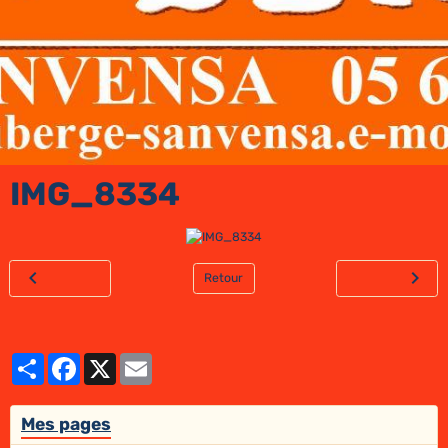
IMG_8334
Retour
Partager
Facebook
X
Email
Mes pages