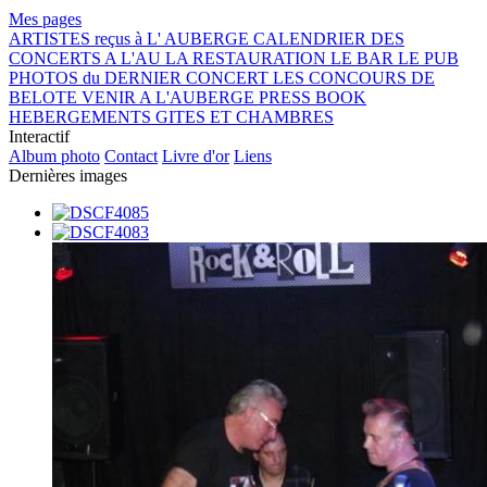
Mes pages
ARTISTES reçus à L' AUBERGE
CALENDRIER DES
CONCERTS A L'AU
LA RESTAURATION
LE BAR
LE PUB
PHOTOS du DERNIER CONCERT
LES CONCOURS DE
BELOTE
VENIR A L'AUBERGE
PRESS BOOK
HEBERGEMENTS GITES ET CHAMBRES
Interactif
Album photo
Contact
Livre d'or
Liens
Dernières images