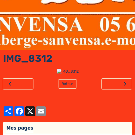
IMG_8312
Retour
Partager
Facebook
X
Email
Mes pages