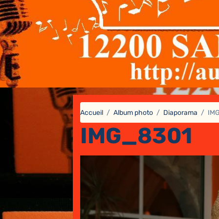
Accueil
Album photo
Diaporama
IM
IMG_8301