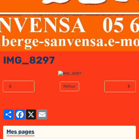
IMG_8297
Retour
Partager
Facebook
X
Email
Mes pages