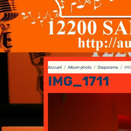
Accueil
Album photo
Diaporama
IMG
IMG_1711