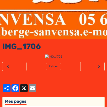
IMG_1706
Retour
Partager
Facebook
X
Email
Mes pages