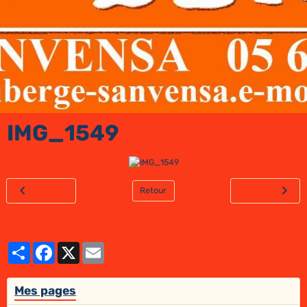
IMG_1549
Retour
Partager
Facebook
X
Email
Mes pages