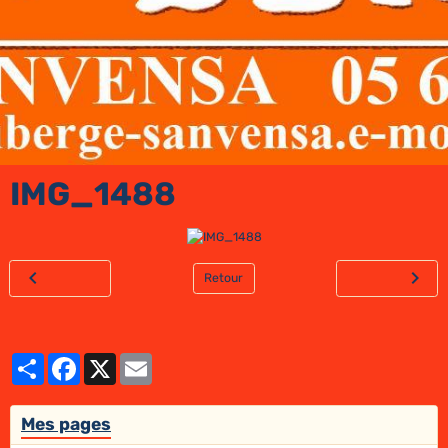
IMG_1488
Retour
Partager
Facebook
X
Email
Mes pages