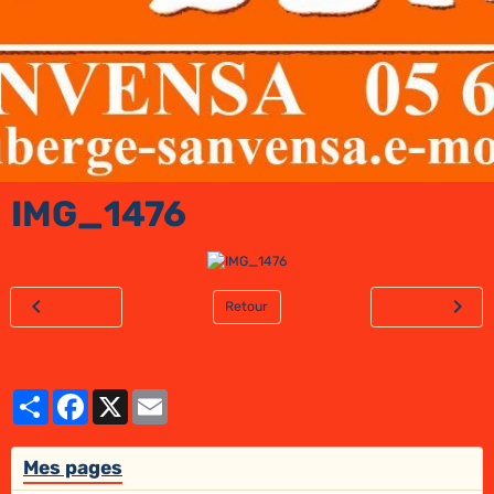
IMG_1476
Retour
Partager
Facebook
X
Email
Mes pages