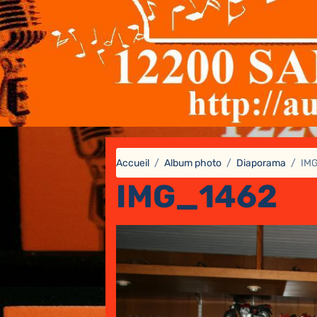
Accueil
Album photo
Diaporama
IM
IMG_1462