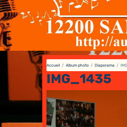
Accueil
Album photo
Diaporama
IM
IMG_1435