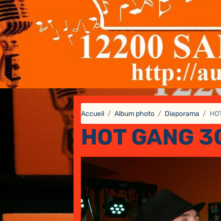
Accueil
Album photo
Diaporama
HO
HOT GANG 3