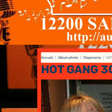
Accueil
Album photo
Diaporama
HO
HOT GANG 3