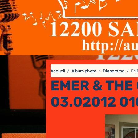
Accueil
Album photo
Diaporama
EME
EMER & THE 
03.02012 01