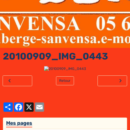
20100909_IMG_0443
Retour
Partager
Facebook
X
Email
Mes pages