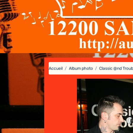
Accueil
Album photo
Classic @nd Troub