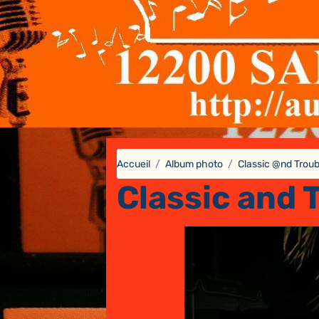
Accueil
Album photo
Classic @nd Troub
Classic and 