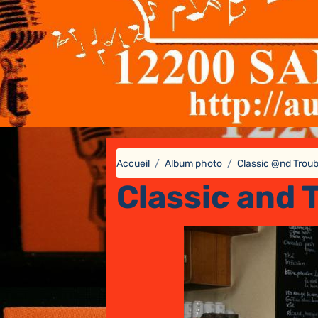
Accueil
Album photo
Classic @nd Troub
Classic and 